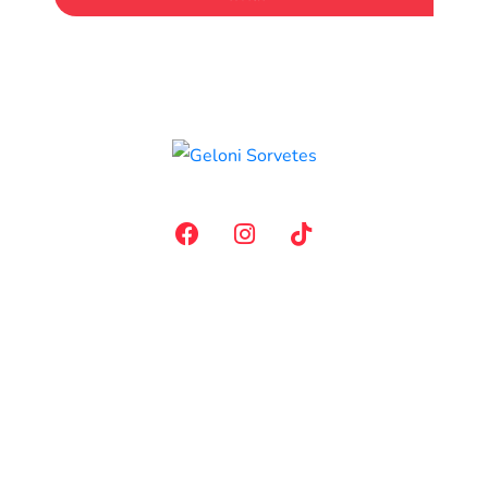
(43) 3260-1875
contato@gelonisorvetes.com.br
Rua Castro Alves, 623 - Centro
Guaraci – PR