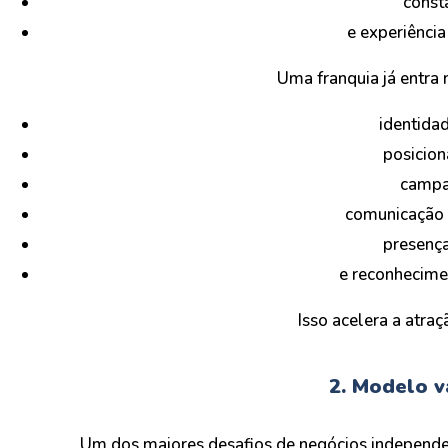
const
e experiênci
Uma franquia já entra
identidad
posicio
campa
comunicação 
presença
e reconhecime
Isso acelera a atraç
2. Modelo v
Um dos maiores desafios de negócios independen