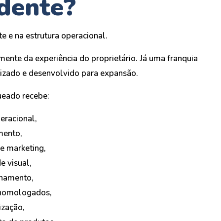
dente?
te e na estrutura operacional.
nte da experiência do proprietário. Já uma franquia
izado e desenvolvido para expansão.
ueado recebe:
eracional,
mento,
de marketing,
e visual,
hamento,
 homologados,
ização,