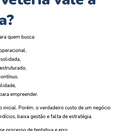
a?
para quem busca:
operacional,
solidada,
estruturado,
contínuo,
ilidade,
 para empreender.
inicial. Porém, o verdadeiro custo de um negócio
dícios, baixa gestão e falta de estratégia.
e processo de tentativa e erro.