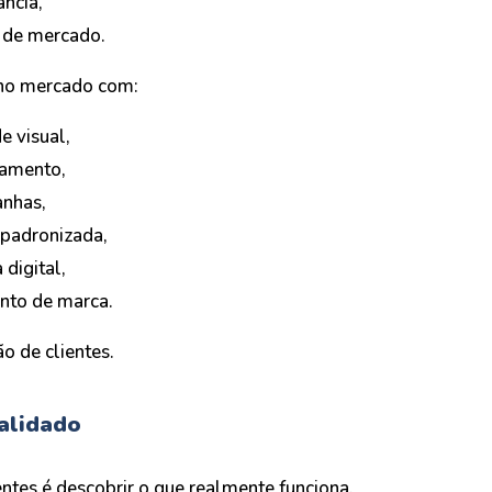
ância,
a de mercado.
 no mercado com:
e visual,
namento,
nhas,
padronizada,
 digital,
nto de marca.
ão de clientes.
alidado
tes é descobrir o que realmente funciona.