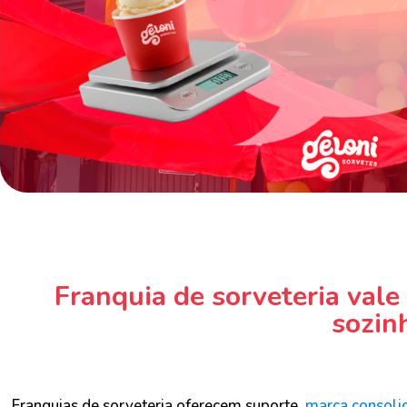
Franquia de sorveteria vale
sozin
Franquias de sorveteria oferecem suporte,
marca consoli