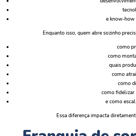
desenvolviment
tecno
e know-how 
Enquanto isso, quem abre sozinho precis
como pre
como monta
quais produ
como atrai
como di
como fidelizar
e como escal
Essa diferença impacta diretament
Franquia de sor