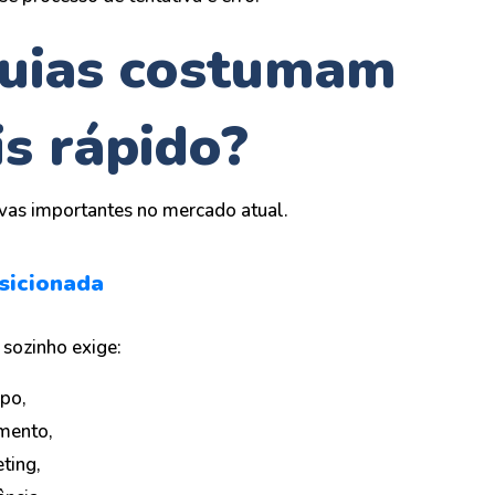
quias costumam
is rápido?
vas importantes no mercado atual.
sicionada
 sozinho exige:
po,
imento,
ting,