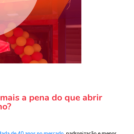
 mais a pena do que abrir
ho?
dada de 40 anos no mercado
, padronização e menor