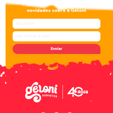
Fique por dentro de todas as
novidades sobre a Geloni
Enviar